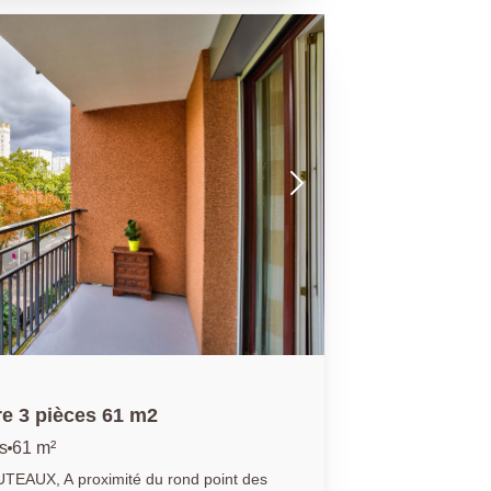
rnières normes. Cet appartement de 58
s, une salle d'eau, une cuisine
ipée, un séjour donnant sur une
ud, et des toilettes séparés. Une
place de parking vient compléter ce bien. 01.40.97.07.07.AP/LT
e 3 pièces 61 m2
s
61 m²
TEAUX, A proximité du rond point des