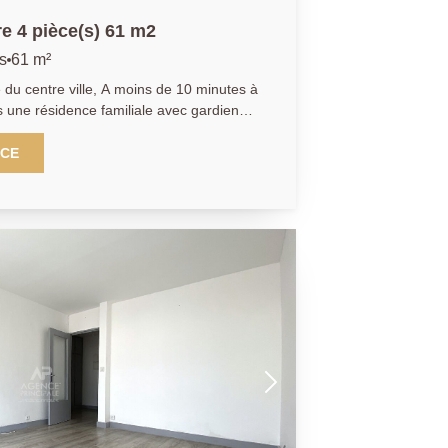
e 4 pièce(s) 61 m2
s
61 m²
, A moins de 10 minutes à
 une résidence familiale avec gardien
tretenue, nous vous proposons un
61 m². L'appartement est en rez-de-
NCE
nt est/ouest, il se compose d'une
 à manger , une cuisine indépendante,
égagement qui dessert 2 chambres et wc.
ptif. Des travaux de rénovation sont à
1.40.97.07.07.AP/LT