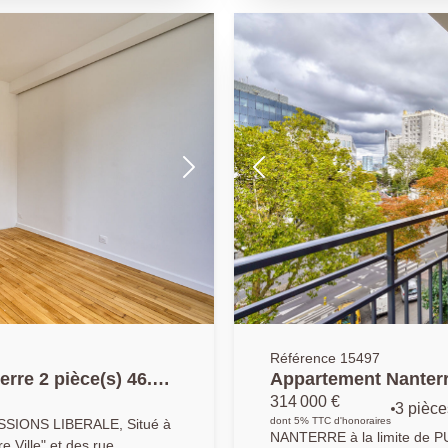
iera du calme absolu. Vous
bénéficier de toutes les de
P/LT.
m² dispose de deux chambre
américaine aménagée et équ
terrasse de 42.6 m2 exposée s
Référence 15497
rre 2 pièce(s) 46.75
Appartement Nanterr
314 000 €
3 pièce
dont 5% TTC d'honoraires
IONS LIBERALE, Situé à
NANTERRE à la limite de PU
 Ville" et des rue