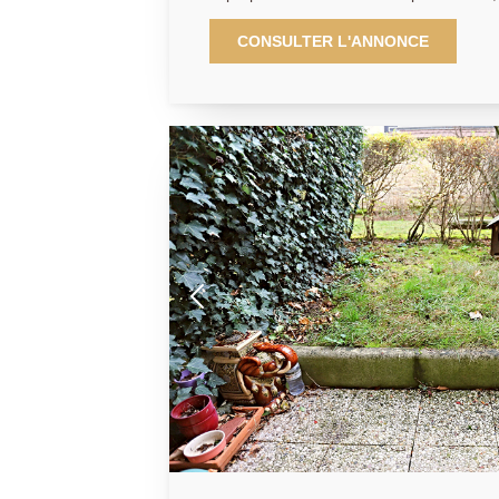
appartement traversant 4 pièces de 79m2
compose : d'une entrée donnant sur une 
CONSULTER L'ANNONCE
lumineuse, une cuisine indépendante tout
couloir avec de nombreux rangements des
de 3 belles chambres avec placards dont
d'eau ainsi que des toilettes séparés. U
parking libre dans la résidence. À proxi
commerces, écoles maternelle et primaire
Prestations financières : Loyer mensuel : 1 750 Euros charges
comprises, Charges récupérables : 150€
locataire : 1185 € TTC dont honoraires d
Dépôt de garantie: 3 20