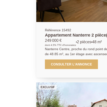
Référence 15492
Appartement Nanterre 2 pièce
249 000 €
2 pièces
48 m²
dont 4.5% TTC d'honoraires
Nanterre Centre, proche du rond point de la boule. C
de 48.85 m², au 1er étage avec ascense
2012. Il se compose d'une entrée, une pièce de vie avec cuisine, une
chambre . Les deux pièces bénéficient d'i
CONSULTER L'ANNONCE
de bains avec WC s'effectue par la cham
avec vidéo-surveillance au sous-sol est 
ascenseur. A 5 mn du marché (3x par semaine), de tous les
commerces du centre, esprit village. A 
EXCLUSIF
Ville, ou si vous préférez le bus, l'arrêt
de la rue. Nous contacter : 01.40.97.0