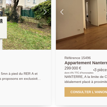
Référence 15496
Appartement Nanterr
299 000 €
3 pièce
dont 4% TTC d'honoraires
, A 5mn à pied du RER A et
NANTERRE, A la limite de C
 proposons en exclusivité
idéalement placé à proximit
é en zone UD du PLU de
commerces et écoles. Les tr
aximum et la hauteur des
50 m , la ligne T2 à 8 min à
CONSULTER L'ANNO
 à l'égout du toit et 12 m
T1 se situera au pied de la 
la parcelle sera au
également à proximité immé
 dans une impasse, cette
garantie décennale, parfait