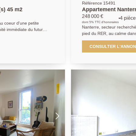
Référence 15491
(s) 45 m2
Appartement Nanterr
248 000 €
4 pièce
dont 5% TTC d'honoraires
u coeur d'une petite
Nanterre, secteur recherché du centre ville
mité immédiate du futur
pied du RER, au calme dans
 appartement en rez-de-
des années 1958 et bien en
appartement 3/4 pièces de 
CONSULTER L'ANNO
cuisine indépendante
chaussée surélevé. Traversa
c 1 chambre, une salle de
entrée, un salon, une salle
une salle de bains, et un d
Une cave complète ce descri
prévoir. Nous contacter : 0
 5 min. Contactez nous :