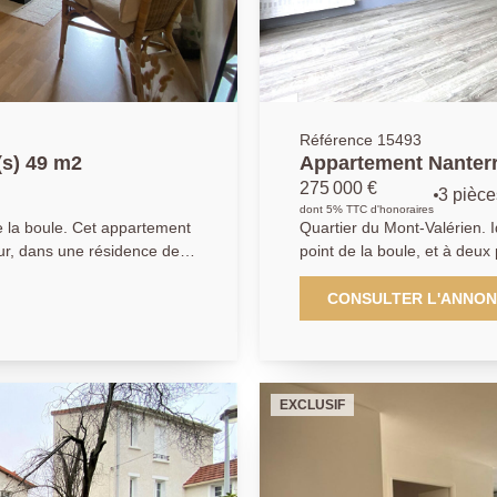
Référence 15493
(s) 49 m2
Appartement Nanterr
275 000 €
3 pièce
dont 5% TTC d'honoraires
et appartement
Quartier du Mont-Valérien. Idéalement situé à 5 minutes du rond
ur, dans une résidence de
point de la boule, et à deu
coeur d'une copropriété bien entretenue. Ce
n balcon. L' accès à la salle
trois se compose d'une entré
CONSULTER L'ANNO
bre. Une place de parking
séparée et aménagée. Un dé
accessible directement par
bénéficie de deux chambres, une salle de douche, un W.C et de
nombreux rangements. Une cave et un stationnement en sous sol
15mn à pied du RER Nanterre
(possibilité d'installation d
EXCLUSIF
 pour La Défense est au bout
de qualité. 01.40.97.07.07.
7.07. AP/LT