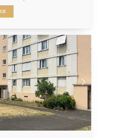
 bus ainsi que de toutes les
ompose d'une entrée, d'une kitchenette,
NCE
d'un salon, d'une chambre et d'un
ent Retraite et Patrimoine Pour
é Financé par revenus locatifs sécurisés
re ligne de Tramway 2 à 5 minutes
ces et Gardien Pour Etudiants (51 000 a
age avec balcon Vendu meublé équipé et
un loyer trimestriel de 1 876,07 Euros
isés Revalorisés annuellement et garantis
Occupation et Gestion pas possible