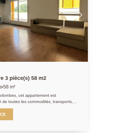
e 3 pièce(s) 58 m2
s
58 m²
olombes, cet appartement est
é de toutes les commodités, transports,
ansports sont divers: un arrêt de bus à
 pied et l'extension du TRAM par la ligne
NCE
résidence. La voie d'accès à l' A86 est
diate. L'immeuble de 2016, encore sous
ement sécurisé, vous permettra de