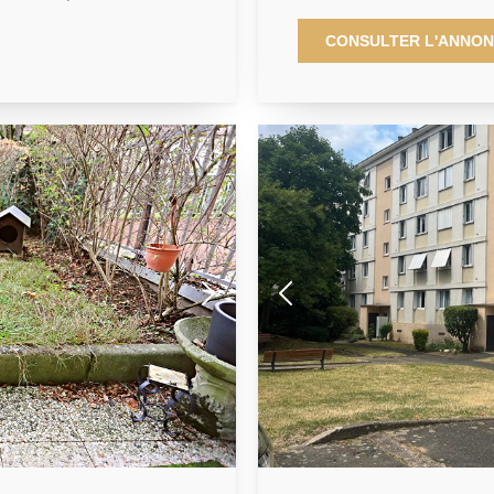
 au 2ème étage. Il se
et à proximité immédiate des
pièce de vie très
commodités. Ce type 2, se c
CONSULTER L'ANNO
e équipée avec cellier. Un
d'une salle d'eau avec WC, 
sert le coin nuit disposant
stationnement. Idéal Placem
 une avec balcon, une salle
Investissement loueur meubl
n cave complète ce bien,
et réductions fiscales Futu
mité immédiate des
Résidence neuve avec Servi
 à 5 min à pied.
moins de 20 minutes) En ét
loué Revenus locatifs nets (
/mois Honoraires charge
Hors Charges) et non fiscal
'état des lieux: 237 € TTC
par Banque Pas de charges 
0 € Notre contact : 01.40.97.07.07 AP/LT
01.40.97.07.07, AP/LT