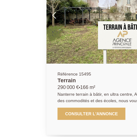
Référence 15495
Terrain
290 000 €
166 m²
Nanterre terrain à bâtir, en ultra centre
des commodités et des écoles, nous vous
un terrain constructible de 166m². Situ
Nanterre, l'emprise au sol est de 40% m
CONSULTER L'ANNONCE
constructions ne pourra pas dépasser 9 m
au faitage. L'emprise de construction de 
maximum de 60m². Ce terrain se situant