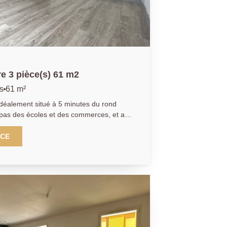
e 3 pièce(s) 61 m2
s
61 m²
x pas des écoles et des commerces, et au
t appartement de type
e, d'une pièce de vie, d'une cuisine
NCE
gagement dessert le coin nuit. qui
'une borne électrique) complètent ce bien
AP/LT