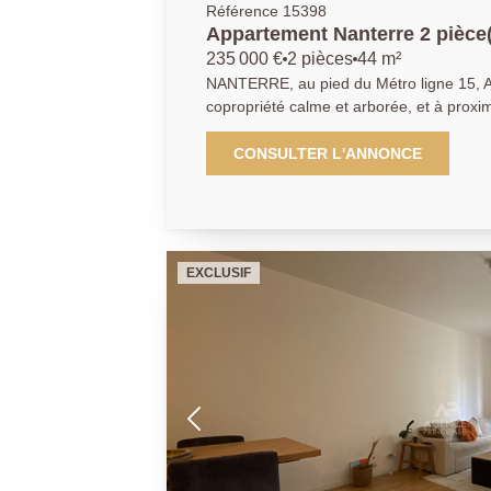
Référence 15398
Appartement Nanterre 2 pièce
235 000 €
2 pièces
44 m²
NANTERRE, au pied du Métro ligne 15, A
copropriété calme et arborée, et à proxi
métro ligne 15, nous vous proposons cet
jardin, avec un très beau potentiel. Il se compose d'une entrée, d'un
CONSULTER L'ANNONCE
séjour donnant accès sur un jardin, une 
aménagée. Un coin nuit bien séparé ave
bain, toilettes. Cet appartement est très bien situé, proche de toutes
les commodités. Cave et un stationnement extérieur complètent
cette offre. Ses atouts : Métro Ligne 15, RER Nanterre Ville à 12 min,
EXCLUSIF
et le marché, les écoles et commerces à
01.40.97.07.07 AP/LT.