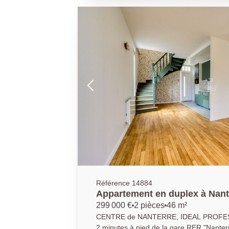
maison bâtie en deuxième rang , bénéfic
pouvez nous contacter: 01.40.97.07.07.A
Référence 14884
Appartement en duplex à Nante
m2
299 000 €
2 pièces
46 m²
CENTRE de NANTERRE, IDEAL PROFESS
2 minutes à pied de la gare RER "Nanterre