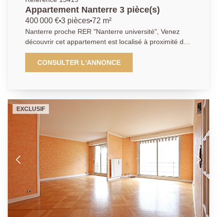
Appartement Nanterre 3 pièce(s)
400 000 €
3 pièces
72 m²
Nanterre proche RER "Nanterre université", Venez
découvrir cet appartement est localisé à proximité de
toutes les commodités, des écoles. Son emplacement
à 2 minutes à pied du RER et à 10 minutes de la
CONSULTER L'ANNONCE
Défense, est un de ses atouts. Cet appartement
familial de 72 m² comprend une entrée menant sur un
vaste espace de vie intégrant une cuisine ouverte.
Les deux pièces possèdent un accès à une terrasse.
EXCLUSIF
Pour accéder au coin, un dégagement qui dessert
deux chambres, une salle de bains, WC. Possibilité
d'acquérir le parking en supplément. Nous contactez :
01 40 97 07 07 AP/LT