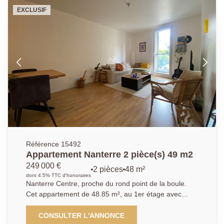
manger , une cuisine indépendante, une salle de
EXCLUSIF
bains, et un dégagement qui dessert 2 chambres et
wc. Une cave complète ce descriptif. Des travaux de
rénovation sont à prévoir. Nous contacter :
01.40.97.07.07.AP/LT
Référence 15492
Appartement Nanterre 2 pièce(s) 49 m2
249 000 €
2 pièces
48 m²
dont 4.5% TTC d'honoraires
Nanterre Centre, proche du rond point de la boule.
Cet appartement de 48.85 m², au 1er étage avec
ascenseur, dans une résidence de 2012. Il se
compose d'une entrée, une pièce de vie avec cuisine,
CONSULTER L'ANNONCE