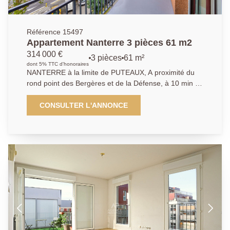
Référence 15497
Appartement Nanterre 3 pièces 61 m2
314 000 €
3 pièces
61 m²
dont 5% TTC d'honoraires
NANTERRE à la limite de PUTEAUX, A proximité du
rond point des Bergères et de la Défense, à 10 min du
futur métro de la place de la Boule, dans une
résidence bien entretenue, nous vous proposons cet
CONSULTER L'ANNONCE
appartement composé de 3 pièces principales de 61
m2. Situé au 4ème étage, vous trouverez un séjour
lumineux donnant sur grand balcon, une cuisine
indépendante équipée ouverte sur une loggia, deux
chambres, une salle de bain et des toilettes séparés.
Une cave complète ce bien. Possibilité d'acheter un
box de 19 m² en supplément. Nous contacter :
01.40.97.07.07. AP/LT.