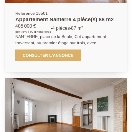
Référence 15501
Appartement Nanterre 4 pièce(s) 88 m2
405 000 €
4 pièces
87 m²
dont 5% TTC d'honoraires
NANTERRE, place de la Boule, Cet appartement
traversant, au premier étage sur trois, avec
ascenseur, possède un très beau potentiel. Vous
pénétrez dans ce logement par une entrée en étoile
CONSULTER L'ANNONCE
avec placard. Elle dessert la cuisine indépendante de
belle taille, un vaste séjour double donnant sur un
balcon sud/ouest. Le coin nuit bien séparé offre 2
chambres donnant sur un autre balcon, une salle de
bain, un salle d'eau, et des toilettes séparées. Cet
appartement idéalement situé, proche de toutes les
commodités, et au pied de la future ligne 15 du Métro.
Une cave et un box en sous-sol complètent ce bien.
Petite copropriété calme et arborée. Ses atouts: RER
Nanterre Ville à 12 min, marché, écoles et commerces
à 5 min. Nous contacter : 01.40.97.07.07 AP/LT.