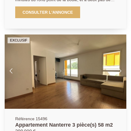
écoles et des commerces, et au coeur d'une
copropriété bien entretenue. Cet appartement de type
CONSULTER L'ANNONCE
trois se compose d'une entrée, d'une pièce de vie,
d'une cuisine séparée et aménagée. Un dégagement
dessert le coin nuit. qui bénéficie de deux chambres,
une salle de douche, un W.C et de nombreux
EXCLUSIF
rangements. Une cave et un stationnement en sous
sol (possibilité d'installation d'une borne électrique)
complètent ce bien de qualité. 01.40.97.07.07.AP/LT
Référence 15496
Appartement Nanterre 3 pièce(s) 58 m2