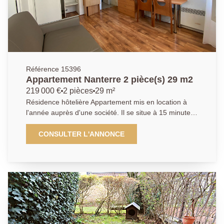
Référence 15396
Appartement Nanterre 2 pièce(s) 29 m2
219 000 €
2 pièces
29 m²
Résidence hôtelière Appartement mis en location à
l'année auprès d'une société. Il se situe à 15 minutes
à pied du RER "Nanterre ville" et à proximité
immédiate des bus ainsi que de toutes les
CONSULTER L'ANNONCE
commodités. Ce type 2, se compose d'une entrée,
d'une kitchenette, d'une salle d'eau avec WC, d'un
salon, d'une chambre et d'un stationnement. Idéal
Placement Retraite et Patrimoine Pour Investissement
loueur meublé Financé par revenus locatifs sécurisés
et réductions fiscales Future ligne de Tramway 2 à 5
minutes Résidence neuve avec Services et Gardien
Pour Etudiants (51 000 a moins de 20 minutes) En