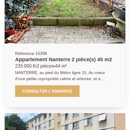
étage avec balcon Vendu meublé équipé et loué
Revenus locatifs nets (un loyer trimestriel de 1 876,07
Euros Hors Charges) et non fiscalisés Revalorisés
annuellement et garantis par Banque Pas de charges
Occupation et Gestion pas possible 01.40.97.07.07,
AP/LT
Référence 15398
Appartement Nanterre 2 pièce(s) 45 m2
235 000 €
2 pièces
44 m²
NANTERRE, au pied du Métro ligne 15, Au coeur
d'une petite copropriété calme et arborée, et à
proximité immédiate du futur métro ligne 15, nous
vous proposons cet appartement en rez-de-jardin,
CONSULTER L'ANNONCE
avec un très beau potentiel. Il se compose d'une
entrée, d'un séjour donnant accès sur un jardin, une
cuisine indépendante aménagée. Un coin nuit bien
séparé avec 1 chambre, une salle de bain, toilettes.
Cet appartement est très bien situé, proche de toutes
les commodités. Cave et un stationnement extérieur