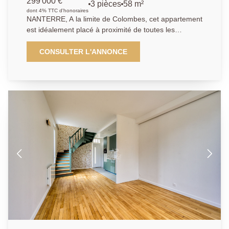
299 000 €
3 pièces
58 m²
dont 4% TTC d'honoraires
NANTERRE, A la limite de Colombes, cet appartement
est idéalement placé à proximité de toutes les
commodités, transports, commerces et écoles. Les
transports sont divers: un arrêt de bus à 50 m , la
CONSULTER L'ANNONCE
ligne T2 à 8 min à pied et l'extension du TRAM par la
ligne T1 se situera au pied de la résidence. La voie
d'accès à l' A86 est également à proximité immédiate.
L'immeuble de 2016, encore sous garantie
décennale, parfaitement sécurisé, vous permettra de
bénéficier de toutes les dernières normes. Cet
appartement de 58 m² dispose de deux chambres,
une salle d'eau, une cuisine américaine aménagée et
équipée, un séjour donnant sur une terrasse de 42.6
m2 exposée sud, et des toilettes séparés. Une place
de parking vient compléter ce bien.
01.40.97.07.07.AP/LT