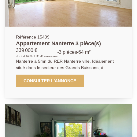
Référence 15499
Appartement Nanterre 3 pièce(s)
339 000 €
3 pièces
64 m²
dont 4.69% TTC d'honoraires
Nanterre à 5mn du RER Nanterre ville, Idéalement
situé dans le secteur des Grands Buissons, à
proximités immédiates de toutes commodités, à 10mn
de la préfecture et 5mn des bords de Seine. Ce beau
CONSULTER L'ANNONCE
et lumineux 3 pièces de 64.12 m², saura vous séduire
de part ses prestations ainsi que sa localisation. Cet
appartement se compose d'une entrée qui dessert
une vaste séjour/salle à manger et sa grande terrasse
orientée SUD-OUEST. La cuisine est indépendante à
aménager. Vous pénétrez dans le coin nuit par un
dégagement qui donne accès à 2 chambres, une salle
de bains, un WC indépendant. Une place de parking