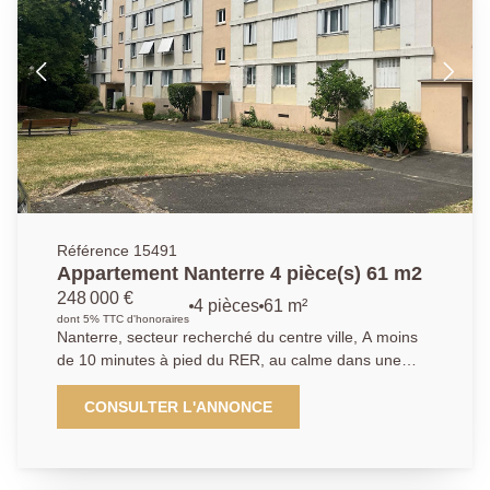
complètent cette offre. Ses atouts : Métro Ligne 15,
RER Nanterre Ville à 12 min, et le marché, les écoles
et commerces à 5 min. Contactez nous :
01.40.97.07.07 AP/LT.
Référence 15491
Appartement Nanterre 4 pièce(s) 61 m2
248 000 €
4 pièces
61 m²
dont 5% TTC d'honoraires
Nanterre, secteur recherché du centre ville, A moins
de 10 minutes à pied du RER, au calme dans une
résidence familiale avec gardien des années 1958 et
bien entretenue, nous vous proposons un
CONSULTER L'ANNONCE
appartement 3/4 pièces de 61 m². L'appartement est
en rez-de-chaussée surélevé. Traversant est/ouest, il
se compose d'une entrée, un salon, une salle à