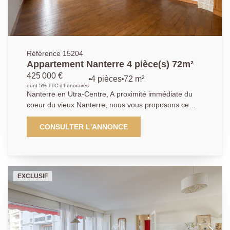
Référence 15204
Appartement Nanterre 4 pièce(s) 72m²
425 000 €
4 pièces
72 m²
dont 5% TTC d'honoraires
Nanterre en Utra-Centre, A proximité immédiate du
coeur du vieux Nanterre, nous vous proposons ce
duplex de charme de 94m² de surface au sol
(72.30m² carrez). Au troisième et dernier étage, son
CONSULTER L'ANNONCE
organisation idéale pour une famille, se compose
d'une entrée, d'un vaste séjour sur le balcon sans vis
à vis. Son couloir dessert une cuisine équipée, une
chambre et un rangement. A l'étage, un palier
EXCLUSIF
pouvant accueillir un coin télétravail, deux chambres
et une salle de bains, et un WC. Une cave et un
emplacement extérieur de parking complètent ce
bien. Son emplacement répondra à toutes vos
attentes, proximité de toutes les commodités, des