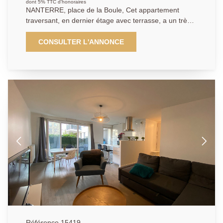
dont 5% TTC d'honoraires
NANTERRE, place de la Boule, Cet appartement
traversant, en dernier étage avec terrasse, a un très
beau potentiel. Il se compose d'une entrée avec des
toilettes et du rangement, d'un grand séjour donnant
CONSULTER L'ANNONCE
sur une terrasse exposée sud/ouest d'environ 22 M2,
d'une cuisine indépendante aménagée et équipée
donnant également sur cet extérieur. Un coin nuit bien
séparé avec 2 chambres donnant sur un autre balcon,
une salle de bain, un débarras et des toilettes
séparés. Cet appartement est très bien situé, proche
de toutes les commodités. Cave et box en sous-sol
complètent ce bien. Petite copropriété calme et
arborée. Ses atouts: RER Nanterre Ville à 12 min,
marché, écoles et commerces à 5 min.
01.40.97.07.07 AP/BV
Référence 15419