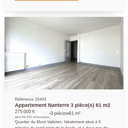
une chambre . Les deux pièces bénéficient d'in
balcon. L' accès à la salle de bains avec WC
s'effectue par la chambre. Une place de parking avec
vidéo-surveillance au sous-sol est accessible
directement par ascenseur. A 5 mn du marché (3x par
semaine), de tous les commerces du centre, esprit
village. A 15mn à pied du RER Nanterre Ville, ou si
vous préférez le bus, l'arrêt pour La Défense est au
bout de la rue. Nous contacter : 01.40.97.07.07.
AP/LT
Référence 15493
Appartement Nanterre 3 pièce(s) 61 m2
275 000 €
3 pièces
61 m²
dont 5% TTC d'honoraires
Quartier du Mont-Valérien. Idéalement situé à 5
minutes du rond point de la boule, et à deux pas des