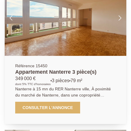
descriptif. Un second emplacement de parking est
possible en sus.
Référence 15450
Appartement Nanterre 3 pièce(s)
349 000 €
3 pièces
79 m²
dont 5% TTC d'honoraires
Nanterre à 15 mn du RER Nanterre ville, À poximité
du marché de Nanterre, dans une copropriété
familiale avec gardien, pocédant de nombreux
espaces verts. Cet appartement traversant de 79 m²
CONSULTER L'ANNONCE
d'une très belle luminosité. Il se compose d'une belle
entrée distribuant une cuisine dinatoire indépendante,
d'un séjour et d'une salle à manger et d'un bureau