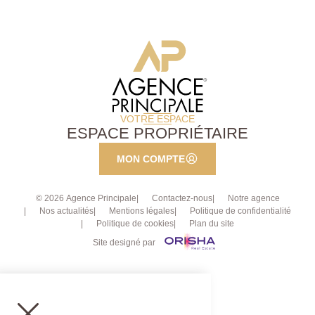
à pied. Prestations financières : Loyer mensuel : 1
750 Euros charges comprises, Charges récupérables
: 150€/mois Honoraires charge locataire : 1185 € TTC
dont honoraires d'état des lieux: 237 € TTC Dépôt de
garantie: 3 200 € Notre contact : 01.40.97.07.07
AP/LT
VOTRE ESPACE
ESPACE PROPRIÉTAIRE
MON COMPTE
© 2026 Agence Principale
Contactez-nous
Notre agence
Nos actualités
Mentions légales
Politique de confidentialité
Politique de cookies
Plan du site
Site designé par