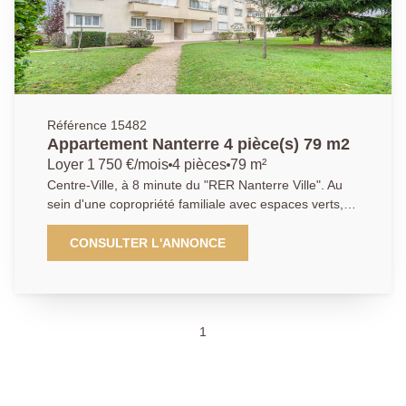
Référence 15482
Appartement Nanterre 4 pièce(s) 79 m2
Loyer 1 750 €/mois
4 pièces
79 m²
Centre-Ville, à 8 minute du "RER Nanterre Ville". Au
sein d'une copropriété familiale avec espaces verts,
au calme, retrouvez ce bel appartement traversant 4
pièces de 79m2 au 2ème étage. Il se compose : d'une
CONSULTER L'ANNONCE
entrée donnant sur une pièce de vie très lumineuse,
une cuisine indépendante toute équipée avec cellier.
Un couloir avec de nombreux rangements dessert le
coin nuit disposant de 3 belles chambres avec
1
placards dont une avec balcon, une salle d'eau ainsi
que des toilettes séparés. Un cave complète ce bien,
parking libre dans la résidence. À proximité immédiate
des commerces, écoles maternelle et primaire à 5 min