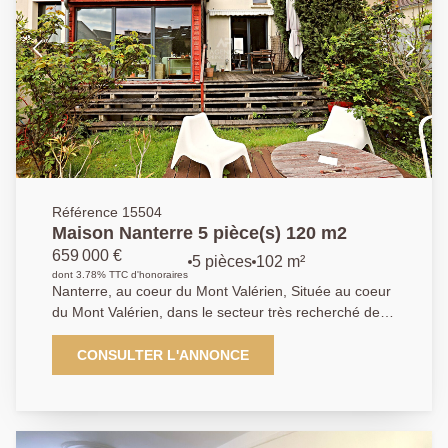
Référence 15504
Maison Nanterre 5 pièce(s) 120 m2
659 000 €
5 pièces
102 m²
dont 3.78% TTC d'honoraires
Nanterre, au coeur du Mont Valérien, Située au coeur
du Mont Valérien, dans le secteur très recherché de
l'école Romain Rolland, au calme et en retrait de la
rue, cette belle maison familiale bâtie sur un terrain de
CONSULTER L'ANNONCE
419 m² propose de beaux volumes pour une surface
Carrez de 102 m². Au rez-de-chaussée, un grand
séjour/salle à manger traversant et lumineux, avec
parquet massif et poêle à bois, ouvrant sur une