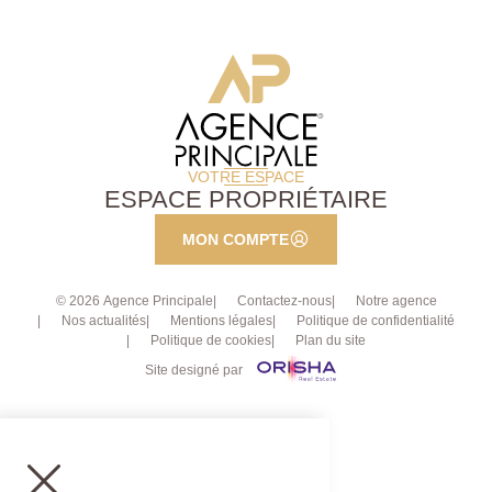
en 2024, des fenêtres double-vitrage en PVC, volets
persiennes en métal, ballon thermodynamique de 200
L en date de 2023, la toiture a été refaite en 2018.
Nous contacter : 01.40.97.07.07.AP.LT.
VOTRE ESPACE
ESPACE PROPRIÉTAIRE
MON COMPTE
© 2026 Agence Principale
Contactez-nous
Notre agence
Nos actualités
Mentions légales
Politique de confidentialité
Politique de cookies
Plan du site
Site designé par