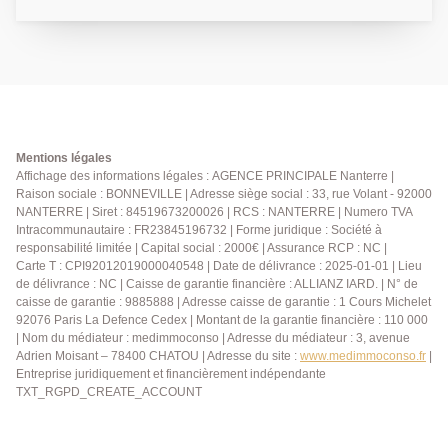
commerces du centre ville et de la place du marché (à
15 minutes à pied). A 5 minutes à pied (horizon 2031)
de la Future Gare de la Ligne 15 du METRO. La Gare
RER A Nanterre Ville à 25 minutes à pied. La Défense
en 20 minutes avec le bus 258 ou 304. Bâtie dans les
années 1930 , les belles hauteurs sous plafond qu'elle
propose, en font un lieu d'habitation agréable et ses
espaces la rendent très fonctionnelle. Au 1er étage se
Mentions légales
trouvent un salon et une salle à manger traversant de
Affichage des informations légales : AGENCE PRINCIPALE Nanterre |
Raison sociale : BONNEVILLE | Adresse siège social : 33, rue Volant - 92000
25m² , ouvrant sur sa véranda et sa terrasse
NANTERRE | Siret : 84519673200026 | RCS : NANTERRE | Numero TVA
exposées plein sud. La cuisine indépendante et
Intracommunautaire : FR23845196732 | Forme juridique : Société à
équipée permet l'accès à la véranda, un WC
responsabilité limitée | Capital social : 2000€ | Assurance RCP : NC |
indépendant avec lave-mains. Au 2ème étage un
Carte T : CPI92012019000040548 | Date de délivrance : 2025-01-01 | Lieu
palier, deux chambres, un bureau, une salle de bains
de délivrance : NC | Caisse de garantie financière : ALLIANZ IARD. | N° de
et un WC indépendant. Au rez-de-chaussée, un studio
caisse de garantie : 9885888 | Adresse caisse de garantie : 1 Cours Michelet
92076 Paris La Defence Cedex | Montant de la garantie financière : 110 000
indépendant de 25m² composé de son entrée
| Nom du médiateur : medimmoconso | Adresse du médiateur : 3, avenue
indépendante, une pièce de vie, d'une cuisine et
Adrien Moisant – 78400 CHATOU | Adresse du site :
www.medimmoconso.fr
|
d'une salle d'eau avec WC. Egalement, un atelier et
Entreprise juridiquement et financièrement indépendante
un garage, une buanderie sur une surface de 33 m²
TXT_RGPD_CREATE_ACCOUNT
complètent cet étage. Une profession libérale ou un
investissement locatif peut être envisagé Ses atouts
sont nombreux, une pompe à chaleur air/eau installée