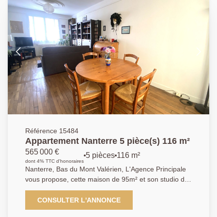
terrasse, et un vaste jardin. Egalement, une cuisine
américaine, et un petit salon accédant à la terrasse.
Un bureau et des toilettes séparés complètent ce
niveau. Au premier étage, vous trouverez deux
chambres, une salle de bains avec toilettes et un
dressing. Un sous-sol, une cave, une buanderie, et un
garage. Sectorisation scolaire idéale, proche des
commerces et du Mont Valérien. Nous contacter : 01
40 97 07 07 AP/LT
Référence 15484
Appartement Nanterre 5 pièce(s) 116 m²
565 000 €
5 pièces
116 m²
dont 4% TTC d'honoraires
Nanterre, Bas du Mont Valérien, L'Agence Principale
vous propose, cette maison de 95m² et son studio de
25m², proche de la place de La Boule, du centre
commercial Leclerc, des écoles maternelles et
CONSULTER L'ANNONCE
primaires (Jules Ferry à 5 minutes à pied). Les