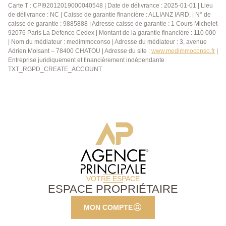
maison est une opportunité à saisir! 01.40.97.07.07
Carte T : CPI92012019000040548 | Date de délivrance : 2025-01-01 | Lieu
de délivrance : NC | Caisse de garantie financière : ALLIANZ IARD. | N° de
AP/LT
caisse de garantie : 9885888 | Adresse caisse de garantie : 1 Cours Michelet
92076 Paris La Defence Cedex | Montant de la garantie financière : 110 000
| Nom du médiateur : medimmoconso | Adresse du médiateur : 3, avenue
Adrien Moisant – 78400 CHATOU | Adresse du site :
www.medimmoconso.fr
|
Entreprise juridiquement et financièrement indépendante
TXT_RGPD_CREATE_ACCOUNT
VOTRE ESPACE
ESPACE PROPRIÉTAIRE
MON COMPTE