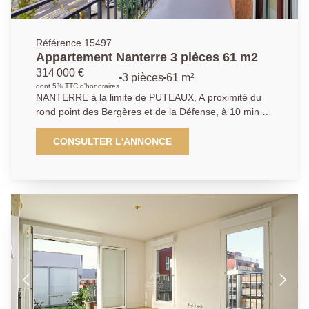
Référence 15497
Appartement Nanterre 3 pièces 61 m2
314 000 €
3 pièces
61 m²
dont 5% TTC d'honoraires
NANTERRE à la limite de PUTEAUX, A proximité du
rond point des Bergères et de la Défense, à 10 min du
futur métro de la place de la Boule, dans une
résidence bien entretenue, nous vous proposons cet
CONSULTER L'ANNONCE
appartement composé de 3 pièces principales de 61
m2. Situé au 4ème étage, vous trouverez un séjour
lumineux donnant sur grand balcon, une cuisine
indépendante équipée ouverte sur une loggia, deux
chambres, une salle de bain et des toilettes séparés.
Une cave complète ce bien. Possibilité d'acheter un
box de 19 m² en supplément. Nous contacter :
01.40.97.07.07. AP/LT.