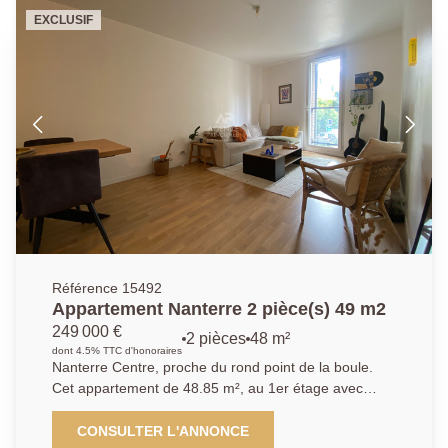
manger , une cuisine indépendante, une salle de
EXCLUSIF
bains, et un dégagement qui dessert 2 chambres et
wc. Une cave complète ce descriptif. Des travaux de
rénovation sont à prévoir. Nous contacter :
01.40.97.07.07.AP/LT
Référence 15492
Appartement Nanterre 2 pièce(s) 49 m2
249 000 €
2 pièces
48 m²
dont 4.5% TTC d'honoraires
Nanterre Centre, proche du rond point de la boule.
Cet appartement de 48.85 m², au 1er étage avec
ascenseur, dans une résidence de 2012. Il se
compose d'une entrée, une pièce de vie avec cuisine,
CONSULTER L'ANNONCE