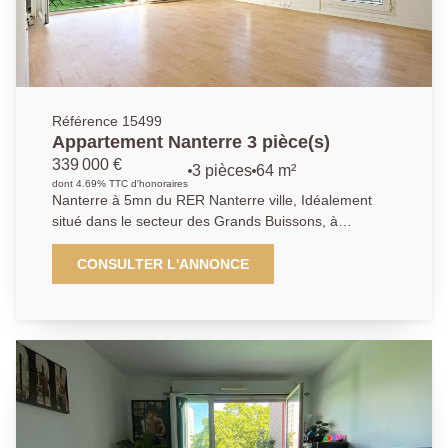
Référence 15499
Appartement Nanterre 3 pièce(s)
339 000 €
3 pièces
64 m²
dont 4.69% TTC d'honoraires
Nanterre à 5mn du RER Nanterre ville, Idéalement
situé dans le secteur des Grands Buissons, à
proximités immédiates de toutes commodités, à 10mn
de la préfecture et 5mn des bords de Seine. Ce beau
CONSULTER L'ANNONCE
et lumineux 3 pièces de 64.12 m², saura vous séduire
de part ses prestations ainsi que sa localisation. Cet
appartement se compose d'une entrée qui dessert
une vaste séjour/salle à manger et sa grande terrasse
orientée SUD-OUEST. La cuisine est indépendante à
aménager. Vous pénétrez dans le coin nuit par un
dégagement qui donne accès à 2 chambres, une salle
de bains, un WC indépendant. Une place de parking