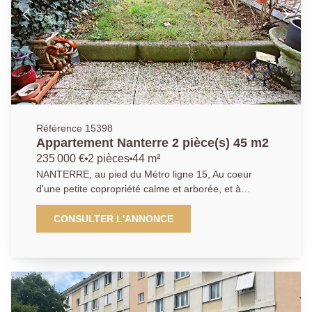
étage avec balcon Vendu meublé équipé et loué
Revenus locatifs nets (un loyer trimestriel de 1 876,07
Euros Hors Charges) et non fiscalisés Revalorisés
annuellement et garantis par Banque Pas de charges
Occupation et Gestion pas possible 01.40.97.07.07,
AP/LT
Référence 15398
Appartement Nanterre 2 pièce(s) 45 m2
235 000 €
2 pièces
44 m²
NANTERRE, au pied du Métro ligne 15, Au coeur
d'une petite copropriété calme et arborée, et à
proximité immédiate du futur métro ligne 15, nous
vous proposons cet appartement en rez-de-jardin,
CONSULTER L'ANNONCE
avec un très beau potentiel. Il se compose d'une
entrée, d'un séjour donnant accès sur un jardin, une
cuisine indépendante aménagée. Un coin nuit bien
séparé avec 1 chambre, une salle de bain, toilettes.
Cet appartement est très bien situé, proche de toutes
les commodités. Cave et un stationnement extérieur