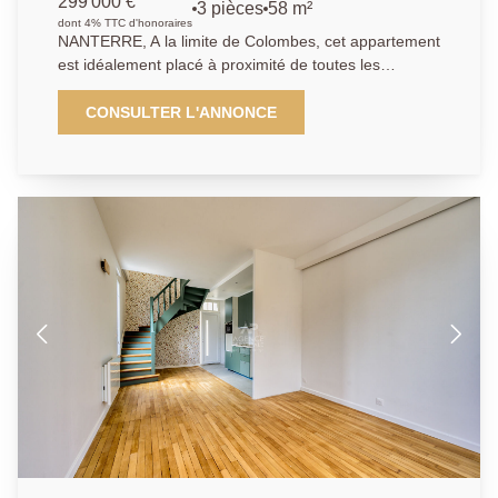
299 000 €
3 pièces
58 m²
dont 4% TTC d'honoraires
NANTERRE, A la limite de Colombes, cet appartement
est idéalement placé à proximité de toutes les
commodités, transports, commerces et écoles. Les
transports sont divers: un arrêt de bus à 50 m , la
CONSULTER L'ANNONCE
ligne T2 à 8 min à pied et l'extension du TRAM par la
ligne T1 se situera au pied de la résidence. La voie
d'accès à l' A86 est également à proximité immédiate.
L'immeuble de 2016, encore sous garantie
décennale, parfaitement sécurisé, vous permettra de
bénéficier de toutes les dernières normes. Cet
appartement de 58 m² dispose de deux chambres,
une salle d'eau, une cuisine américaine aménagée et
équipée, un séjour donnant sur une terrasse de 42.6
m2 exposée sud, et des toilettes séparés. Une place
de parking vient compléter ce bien.
01.40.97.07.07.AP/LT