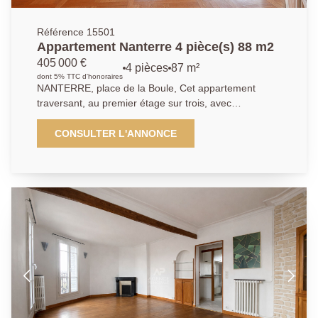
Référence 15501
Appartement Nanterre 4 pièce(s) 88 m2
405 000 €
4 pièces
87 m²
dont 5% TTC d'honoraires
NANTERRE, place de la Boule, Cet appartement
traversant, au premier étage sur trois, avec
ascenseur, possède un très beau potentiel. Vous
pénétrez dans ce logement par une entrée en étoile
CONSULTER L'ANNONCE
avec placard. Elle dessert la cuisine indépendante de
belle taille, un vaste séjour double donnant sur un
balcon sud/ouest. Le coin nuit bien séparé offre 2
chambres donnant sur un autre balcon, une salle de
bain, un salle d'eau, et des toilettes séparées. Cet
appartement idéalement situé, proche de toutes les
commodités, et au pied de la future ligne 15 du Métro.
Une cave et un box en sous-sol complètent ce bien.
Petite copropriété calme et arborée. Ses atouts: RER
Nanterre Ville à 12 min, marché, écoles et commerces
à 5 min. Nous contacter : 01.40.97.07.07 AP/LT.