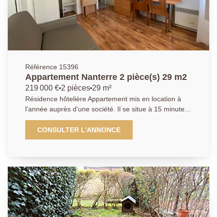
Référence 15396
Appartement Nanterre 2 pièce(s) 29 m2
219 000 €
2 pièces
29 m²
Résidence hôtelière Appartement mis en location à
l'année auprès d'une société. Il se situe à 15 minutes
à pied du RER "Nanterre ville" et à proximité
immédiate des bus ainsi que de toutes les
CONSULTER L'ANNONCE
commodités. Ce type 2, se compose d'une entrée,
d'une kitchenette, d'une salle d'eau avec WC, d'un
salon, d'une chambre et d'un stationnement. Idéal
Placement Retraite et Patrimoine Pour Investissement
loueur meublé Financé par revenus locatifs sécurisés
et réductions fiscales Future ligne de Tramway 2 à 5
minutes Résidence neuve avec Services et Gardien
Pour Etudiants (51 000 a moins de 20 minutes) En