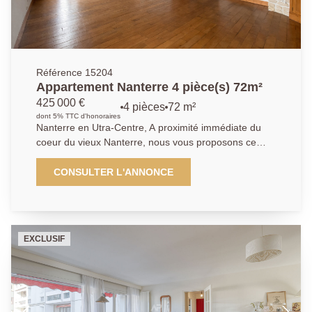
Référence 15204
Appartement Nanterre 4 pièce(s) 72m²
425 000 €
4 pièces
72 m²
dont 5% TTC d'honoraires
Nanterre en Utra-Centre, A proximité immédiate du
coeur du vieux Nanterre, nous vous proposons ce
duplex de charme de 94m² de surface au sol
(72.30m² carrez). Au troisième et dernier étage, son
CONSULTER L'ANNONCE
organisation idéale pour une famille, se compose
d'une entrée, d'un vaste séjour sur le balcon sans vis
à vis. Son couloir dessert une cuisine équipée, une
chambre et un rangement. A l'étage, un palier
EXCLUSIF
pouvant accueillir un coin télétravail, deux chambres
et une salle de bains, et un WC. Une cave et un
emplacement extérieur de parking complètent ce
bien. Son emplacement répondra à toutes vos
attentes, proximité de toutes les commodités, des