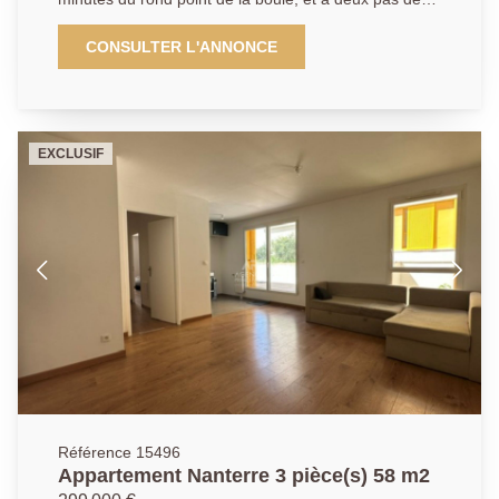
écoles et des commerces, et au coeur d'une
copropriété bien entretenue. Cet appartement de type
CONSULTER L'ANNONCE
trois se compose d'une entrée, d'une pièce de vie,
d'une cuisine séparée et aménagée. Un dégagement
dessert le coin nuit. qui bénéficie de deux chambres,
une salle de douche, un W.C et de nombreux
EXCLUSIF
rangements. Une cave et un stationnement en sous
sol (possibilité d'installation d'une borne électrique)
complètent ce bien de qualité. 01.40.97.07.07.AP/LT
Référence 15496
Appartement Nanterre 3 pièce(s) 58 m2