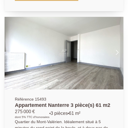
une chambre . Les deux pièces bénéficient d'in
balcon. L' accès à la salle de bains avec WC
s'effectue par la chambre. Une place de parking avec
vidéo-surveillance au sous-sol est accessible
directement par ascenseur. A 5 mn du marché (3x par
semaine), de tous les commerces du centre, esprit
village. A 15mn à pied du RER Nanterre Ville, ou si
vous préférez le bus, l'arrêt pour La Défense est au
bout de la rue. Nous contacter : 01.40.97.07.07.
AP/LT
Référence 15493
Appartement Nanterre 3 pièce(s) 61 m2
275 000 €
3 pièces
61 m²
dont 5% TTC d'honoraires
Quartier du Mont-Valérien. Idéalement situé à 5
minutes du rond point de la boule, et à deux pas des