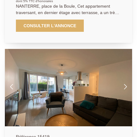
dont 5% TTC d'honoraires
NANTERRE, place de la Boule, Cet appartement
traversant, en dernier étage avec terrasse, a un très
beau potentiel. Il se compose d'une entrée avec des
toilettes et du rangement, d'un grand séjour donnant
CONSULTER L'ANNONCE
sur une terrasse exposée sud/ouest d'environ 22 M2,
d'une cuisine indépendante aménagée et équipée
donnant également sur cet extérieur. Un coin nuit bien
séparé avec 2 chambres donnant sur un autre balcon,
une salle de bain, un débarras et des toilettes
séparés. Cet appartement est très bien situé, proche
de toutes les commodités. Cave et box en sous-sol
complètent ce bien. Petite copropriété calme et
arborée. Ses atouts: RER Nanterre Ville à 12 min,
marché, écoles et commerces à 5 min.
01.40.97.07.07 AP/BV
Référence 15419