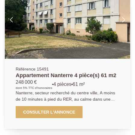
complètent cette offre. Ses atouts : Métro Ligne 15,
RER Nanterre Ville à 12 min, et le marché, les écoles
et commerces à 5 min. Contactez nous :
01.40.97.07.07 AP/LT.
Référence 15491
Appartement Nanterre 4 pièce(s) 61 m2
248 000 €
4 pièces
61 m²
dont 5% TTC d'honoraires
Nanterre, secteur recherché du centre ville, A moins
de 10 minutes à pied du RER, au calme dans une
résidence familiale avec gardien des années 1958 et
bien entretenue, nous vous proposons un
CONSULTER L'ANNONCE
appartement 3/4 pièces de 61 m². L'appartement est
en rez-de-chaussée surélevé. Traversant est/ouest, il
se compose d'une entrée, un salon, une salle à