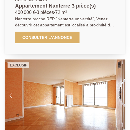
Appartement Nanterre 3 pièce(s)
400 000 €
3 pièces
72 m²
Nanterre proche RER "Nanterre université", Venez
découvrir cet appartement est localisé à proximité de
toutes les commodités, des écoles. Son emplacement
à 2 minutes à pied du RER et à 10 minutes de la
CONSULTER L'ANNONCE
Défense, est un de ses atouts. Cet appartement
familial de 72 m² comprend une entrée menant sur un
vaste espace de vie intégrant une cuisine ouverte.
Les deux pièces possèdent un accès à une terrasse.
EXCLUSIF
Pour accéder au coin, un dégagement qui dessert
deux chambres, une salle de bains, WC. Possibilité
d'acquérir le parking en supplément. Nous contactez :
01 40 97 07 07 AP/LT