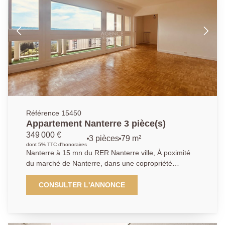
descriptif. Un second emplacement de parking est
possible en sus.
Référence 15450
Appartement Nanterre 3 pièce(s)
349 000 €
3 pièces
79 m²
dont 5% TTC d'honoraires
Nanterre à 15 mn du RER Nanterre ville, À poximité
du marché de Nanterre, dans une copropriété
familiale avec gardien, pocédant de nombreux
espaces verts. Cet appartement traversant de 79 m²
CONSULTER L'ANNONCE
d'une très belle luminosité. Il se compose d'une belle
entrée distribuant une cuisine dinatoire indépendante,
d'un séjour et d'une salle à manger et d'un bureau