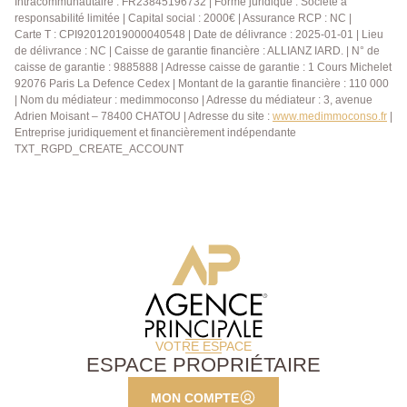
Intracommunautaire : FR23845196732 | Forme juridique : Société à
responsabilité limitée | Capital social : 2000€ | Assurance RCP : NC |
Carte T : CPI92012019000040548 | Date de délivrance : 2025-01-01 | Lieu
de délivrance : NC | Caisse de garantie financière : ALLIANZ IARD. | N° de
caisse de garantie : 9885888 | Adresse caisse de garantie : 1 Cours Michelet
92076 Paris La Defence Cedex | Montant de la garantie financière : 110 000
| Nom du médiateur : medimmoconso | Adresse du médiateur : 3, avenue
Adrien Moisant – 78400 CHATOU | Adresse du site :
www.medimmoconso.fr
|
Entreprise juridiquement et financièrement indépendante
TXT_RGPD_CREATE_ACCOUNT
VOTRE ESPACE
ESPACE PROPRIÉTAIRE
MON COMPTE