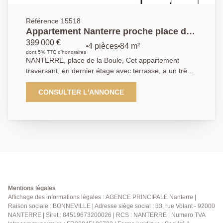
Référence 15518
Appartement Nanterre proche place de
la Boule 3 pièce(s) 84 m2
399 000 €
4 pièces
84 m²
dont 5% TTC d'honoraires
NANTERRE, place de la Boule, Cet appartement
traversant, en dernier étage avec terrasse, a un très
beau potentiel. Il se compose d'une entrée avec des
toilettes et du rangement, d'un grand séjour donnant
CONSULTER L'ANNONCE
sur une terrasse exposée sud/ouest d'environ 22 M2,
d'une cuisine indépendante aménagée et équipée
donnant également sur cet extérieur. Un coin nuit bien
séparé avec 2 chambres donnant sur un autre balcon,
une salle de bain, un débarras et des toilettes
séparés. Cet appartement est très bien situé, proche
de toutes les commodités. Cave et box en sous-sol
complètent ce bien. Petite copropriété calme et
arborée. Ses atouts: RER Nanterre Ville à 12 min,
Mentions légales
marché, écoles et commerces à 5 min.
Affichage des informations légales : AGENCE PRINCIPALE Nanterre |
Raison sociale : BONNEVILLE | Adresse siège social : 33, rue Volant - 92000
01.40.97.07.07 AP/BV
NANTERRE | Siret : 84519673200026 | RCS : NANTERRE | Numero TVA