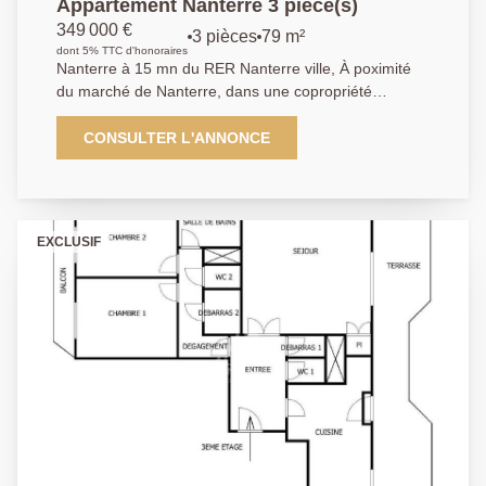
Appartement Nanterre 3 pièce(s)
349 000 €
3 pièces
79 m²
dont 5% TTC d'honoraires
Nanterre à 15 mn du RER Nanterre ville, À poximité
du marché de Nanterre, dans une copropriété
familiale avec gardien, pocédant de nombreux
espaces verts. Cet appartement traversant de 79 m²
CONSULTER L'ANNONCE
d'une très belle luminosité. Il se compose d'une belle
entrée distribuant une cuisine dinatoire indépendante,
d'un séjour et d'une salle à manger et d'un bureau
pouvant être transformé en 3ème chambre. Ce très
EXCLUSIF
bel espace calme et lumineux donne accès sur un
balcon exposé sud-ouest. La partie du coin nuit, est
distribuée par un couloir distribuant deux belles
chambres avec rangements, une grande salle de
bains, des toilettes séparés. Une cave et une place de
stationnement en sous-sol complètent ce logement.
Les charges de copropriété comprennent le
chauffage, l'eau chaude et l'eau froide ainsi que
l'entretien de tous les espaces verts. Nous contacter :
01.40.97.07.07.AP.LT.