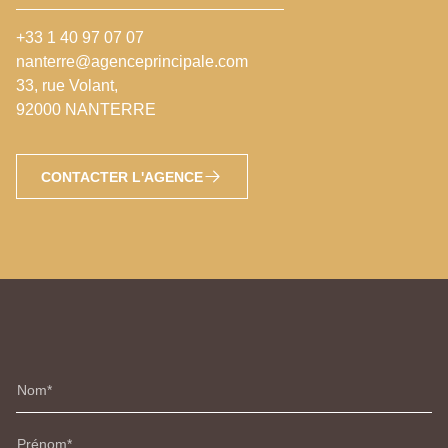
+33 1 40 97 07 07
nanterre@agenceprincipale.com
33, rue Volant,
92000 NANTERRE
CONTACTER L'AGENCE
Nom
Prénom