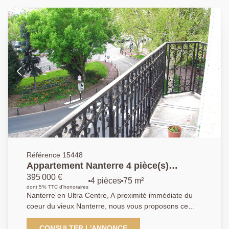
Référence 15448
Appartement Nanterre 4 pièce(s)
75.64m²
395 000 €
4 pièces
75 m²
dont 5% TTC d'honoraires
Nanterre en Ultra Centre, A proximité immédiate du
coeur du vieux Nanterre, nous vous proposons ce
duplex de charme de 99 m² de surface au sol
(72.30m² carrez). Au troisième et dernier étage, son
CONSULTER L'ANNONCE