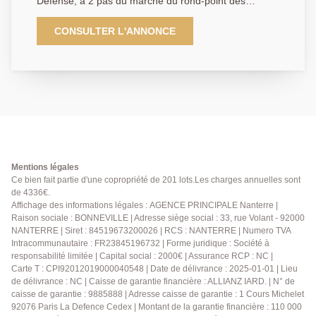
Défense, à 2 pas du marché du rond-point des
Bergères, l'Agence Principale vous propose cet
agréable 3 pièces de 64 m² en dernier étage d'une
CONSULTER L'ANNONCE
résidence Kaufman de 2012 de standing.
L'appartement est composé d'une cuisine ouverte sur
le salon donnant sur une terrasse de 5 m², un
dégagement dessert 2 chambres, un dressing, une
salle de bains et un wc séparé. Une cave et une
grande place de parking en sous-sol complètent ce
descriptif. Un second emplacement de parking est
possible en sus.
Mentions légales
Ce bien fait partie d'une copropriété de 201 lots.Les charges annuelles sont
de 4336€.
Affichage des informations légales : AGENCE PRINCIPALE Nanterre |
Raison sociale : BONNEVILLE | Adresse siège social : 33, rue Volant - 92000
NANTERRE | Siret : 84519673200026 | RCS : NANTERRE | Numero TVA
Intracommunautaire : FR23845196732 | Forme juridique : Société à
responsabilité limitée | Capital social : 2000€ | Assurance RCP : NC |
Carte T : CPI92012019000040548 | Date de délivrance : 2025-01-01 | Lieu
de délivrance : NC | Caisse de garantie financière : ALLIANZ IARD. | N° de
caisse de garantie : 9885888 | Adresse caisse de garantie : 1 Cours Michelet
92076 Paris La Defence Cedex | Montant de la garantie financière : 110 000