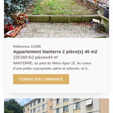
étage avec balcon Vendu meublé équipé et loué
Revenus locatifs nets (un loyer trimestriel de 1 876,07
Euros Hors Charges) et non fiscalisés Revalorisés
annuellement et garantis par Banque Pas de charges
Occupation et Gestion pas possible 01.40.97.07.07,
AP/LT
Référence 15398
Appartement Nanterre 2 pièce(s) 45 m2
235 000 €
2 pièces
44 m²
NANTERRE, au pied du Métro ligne 15, Au coeur
d'une petite copropriété calme et arborée, et à
proximité immédiate du futur métro ligne 15, nous
vous proposons cet appartement en rez-de-jardin,
CONSULTER L'ANNONCE
avec un très beau potentiel. Il se compose d'une
entrée, d'un séjour donnant accès sur un jardin, une
cuisine indépendante aménagée. Un coin nuit bien
séparé avec 1 chambre, une salle de bain, toilettes.
Cet appartement est très bien situé, proche de toutes
les commodités. Cave et un stationnement extérieur