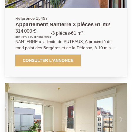
Référence 15497
Appartement Nanterre 3 pièces 61 m2
314 000 €
3 pièces
61 m²
dont 5% TTC d'honoraires
NANTERRE à la limite de PUTEAUX, A proximité du
rond point des Bergères et de la Défense, à 10 min du
futur métro de la place de la Boule, dans une
résidence bien entretenue, nous vous proposons cet
CONSULTER L'ANNONCE
appartement composé de 3 pièces principales de 61
m2. Situé au 4ème étage, vous trouverez un séjour
lumineux donnant sur grand balcon, une cuisine
indépendante équipée ouverte sur une loggia, deux
chambres, une salle de bain et des toilettes séparés.
Une cave complète ce bien. Possibilité d'acheter un
box de 19 m² en supplément. Nous contacter :
01.40.97.07.07. AP/LT.