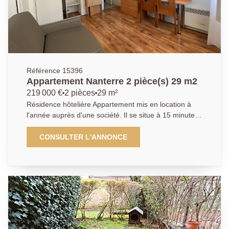
Référence 15396
Appartement Nanterre 2 pièce(s) 29 m2
219 000 €
2 pièces
29 m²
Résidence hôtelière Appartement mis en location à
l'année auprès d'une société. Il se situe à 15 minutes
à pied du RER "Nanterre ville" et à proximité
immédiate des bus ainsi que de toutes les
CONSULTER L'ANNONCE
commodités. Ce type 2, se compose d'une entrée,
d'une kitchenette, d'une salle d'eau avec WC, d'un
salon, d'une chambre et d'un stationnement. Idéal
Placement Retraite et Patrimoine Pour Investissement
loueur meublé Financé par revenus locatifs sécurisés
et réductions fiscales Future ligne de Tramway 2 à 5
minutes Résidence neuve avec Services et Gardien
Pour Etudiants (51 000 a moins de 20 minutes) En