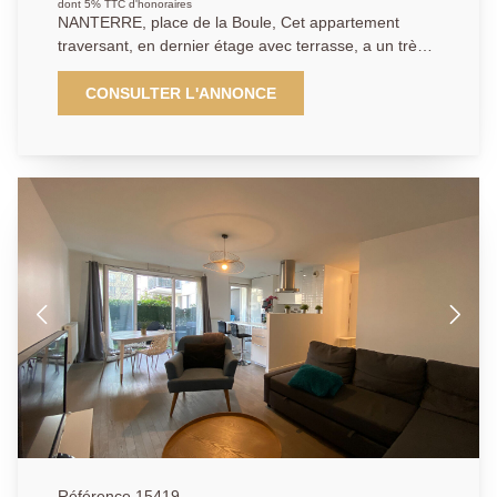
dont 5% TTC d'honoraires
NANTERRE, place de la Boule, Cet appartement
traversant, en dernier étage avec terrasse, a un très
beau potentiel. Il se compose d'une entrée avec des
toilettes et du rangement, d'un grand séjour donnant
CONSULTER L'ANNONCE
sur une terrasse exposée sud/ouest d'environ 22 M2,
d'une cuisine indépendante aménagée et équipée
donnant également sur cet extérieur. Un coin nuit bien
séparé avec 2 chambres donnant sur un autre balcon,
une salle de bain, un débarras et des toilettes
séparés. Cet appartement est très bien situé, proche
de toutes les commodités. Cave et box en sous-sol
complètent ce bien. Petite copropriété calme et
arborée. Ses atouts: RER Nanterre Ville à 12 min,
marché, écoles et commerces à 5 min.
01.40.97.07.07 AP/BV
Référence 15419