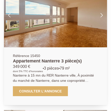
descriptif. Un second emplacement de parking est
possible en sus.
Référence 15450
Appartement Nanterre 3 pièce(s)
349 000 €
3 pièces
79 m²
dont 5% TTC d'honoraires
Nanterre à 15 mn du RER Nanterre ville, À poximité
du marché de Nanterre, dans une copropriété
familiale avec gardien, pocédant de nombreux
espaces verts. Cet appartement traversant de 79 m²
CONSULTER L'ANNONCE
d'une très belle luminosité. Il se compose d'une belle
entrée distribuant une cuisine dinatoire indépendante,
d'un séjour et d'une salle à manger et d'un bureau