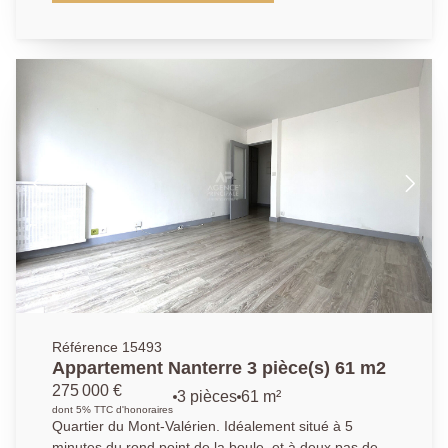
une chambre . Les deux pièces bénéficient d'in
balcon. L' accès à la salle de bains avec WC
s'effectue par la chambre. Une place de parking avec
vidéo-surveillance au sous-sol est accessible
directement par ascenseur. A 5 mn du marché (3x par
semaine), de tous les commerces du centre, esprit
village. A 15mn à pied du RER Nanterre Ville, ou si
vous préférez le bus, l'arrêt pour La Défense est au
bout de la rue. Nous contacter : 01.40.97.07.07.
AP/LT
Référence 15493
Appartement Nanterre 3 pièce(s) 61 m2
275 000 €
3 pièces
61 m²
dont 5% TTC d'honoraires
Quartier du Mont-Valérien. Idéalement situé à 5
minutes du rond point de la boule, et à deux pas des