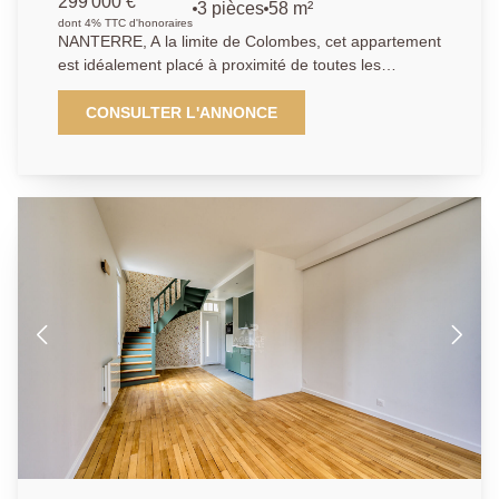
299 000 €
3 pièces
58 m²
dont 4% TTC d'honoraires
NANTERRE, A la limite de Colombes, cet appartement
est idéalement placé à proximité de toutes les
commodités, transports, commerces et écoles. Les
transports sont divers: un arrêt de bus à 50 m , la
CONSULTER L'ANNONCE
ligne T2 à 8 min à pied et l'extension du TRAM par la
ligne T1 se situera au pied de la résidence. La voie
d'accès à l' A86 est également à proximité immédiate.
L'immeuble de 2016, encore sous garantie
décennale, parfaitement sécurisé, vous permettra de
bénéficier de toutes les dernières normes. Cet
appartement de 58 m² dispose de deux chambres,
une salle d'eau, une cuisine américaine aménagée et
équipée, un séjour donnant sur une terrasse de 42.6
m2 exposée sud, et des toilettes séparés. Une place
de parking vient compléter ce bien.
01.40.97.07.07.AP/LT