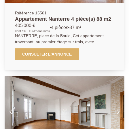
Référence 15501
Appartement Nanterre 4 pièce(s) 88 m2
405 000 €
4 pièces
87 m²
dont 5% TTC d'honoraires
NANTERRE, place de la Boule, Cet appartement
traversant, au premier étage sur trois, avec
ascenseur, possède un très beau potentiel. Vous
pénétrez dans ce logement par une entrée en étoile
CONSULTER L'ANNONCE
avec placard. Elle dessert la cuisine indépendante de
belle taille, un vaste séjour double donnant sur un
balcon sud/ouest. Le coin nuit bien séparé offre 2
chambres donnant sur un autre balcon, une salle de
bain, un salle d'eau, et des toilettes séparées. Cet
appartement idéalement situé, proche de toutes les
commodités, et au pied de la future ligne 15 du Métro.
Une cave et un box en sous-sol complètent ce bien.
Petite copropriété calme et arborée. Ses atouts: RER
Nanterre Ville à 12 min, marché, écoles et commerces
à 5 min. Nous contacter : 01.40.97.07.07 AP/LT.