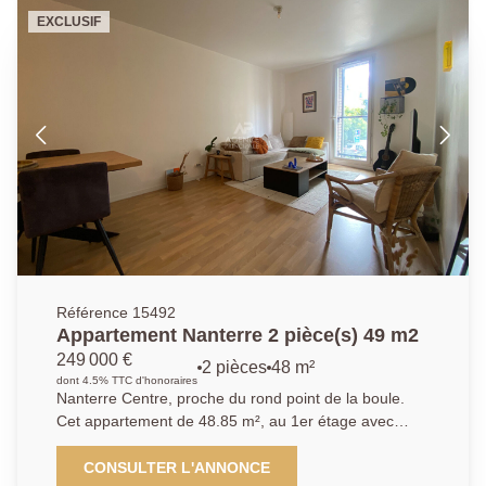
manger , une cuisine indépendante, une salle de
EXCLUSIF
bains, et un dégagement qui dessert 2 chambres et
wc. Une cave complète ce descriptif. Des travaux de
rénovation sont à prévoir. Nous contacter :
01.40.97.07.07.AP/LT
Référence 15492
Appartement Nanterre 2 pièce(s) 49 m2
249 000 €
2 pièces
48 m²
dont 4.5% TTC d'honoraires
Nanterre Centre, proche du rond point de la boule.
Cet appartement de 48.85 m², au 1er étage avec
ascenseur, dans une résidence de 2012. Il se
compose d'une entrée, une pièce de vie avec cuisine,
CONSULTER L'ANNONCE