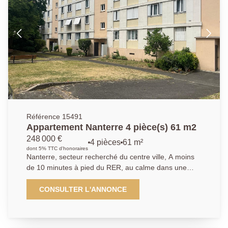
complètent cette offre. Ses atouts : Métro Ligne 15,
RER Nanterre Ville à 12 min, et le marché, les écoles
et commerces à 5 min. Contactez nous :
01.40.97.07.07 AP/LT.
Référence 15491
Appartement Nanterre 4 pièce(s) 61 m2
248 000 €
4 pièces
61 m²
dont 5% TTC d'honoraires
Nanterre, secteur recherché du centre ville, A moins
de 10 minutes à pied du RER, au calme dans une
résidence familiale avec gardien des années 1958 et
bien entretenue, nous vous proposons un
CONSULTER L'ANNONCE
appartement 3/4 pièces de 61 m². L'appartement est
en rez-de-chaussée surélevé. Traversant est/ouest, il
se compose d'une entrée, un salon, une salle à