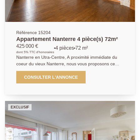
Référence 15204
Appartement Nanterre 4 pièce(s) 72m²
425 000 €
4 pièces
72 m²
dont 5% TTC d'honoraires
Nanterre en Utra-Centre, A proximité immédiate du
coeur du vieux Nanterre, nous vous proposons ce
duplex de charme de 94m² de surface au sol
(72.30m² carrez). Au troisième et dernier étage, son
CONSULTER L'ANNONCE
organisation idéale pour une famille, se compose
d'une entrée, d'un vaste séjour sur le balcon sans vis
à vis. Son couloir dessert une cuisine équipée, une
chambre et un rangement. A l'étage, un palier
EXCLUSIF
pouvant accueillir un coin télétravail, deux chambres
et une salle de bains, et un WC. Une cave et un
emplacement extérieur de parking complètent ce
bien. Son emplacement répondra à toutes vos
attentes, proximité de toutes les commodités, des