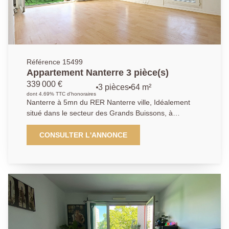
Référence 15499
Appartement Nanterre 3 pièce(s)
339 000 €
3 pièces
64 m²
dont 4.69% TTC d'honoraires
Nanterre à 5mn du RER Nanterre ville, Idéalement
situé dans le secteur des Grands Buissons, à
proximités immédiates de toutes commodités, à 10mn
de la préfecture et 5mn des bords de Seine. Ce beau
CONSULTER L'ANNONCE
et lumineux 3 pièces de 64.12 m², saura vous séduire
de part ses prestations ainsi que sa localisation. Cet
appartement se compose d'une entrée qui dessert
une vaste séjour/salle à manger et sa grande terrasse
orientée SUD-OUEST. La cuisine est indépendante à
aménager. Vous pénétrez dans le coin nuit par un
dégagement qui donne accès à 2 chambres, une salle
de bains, un WC indépendant. Une place de parking