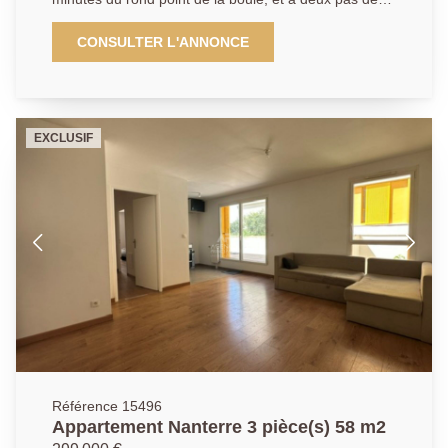
écoles et des commerces, et au coeur d'une
copropriété bien entretenue. Cet appartement de type
CONSULTER L'ANNONCE
trois se compose d'une entrée, d'une pièce de vie,
d'une cuisine séparée et aménagée. Un dégagement
dessert le coin nuit. qui bénéficie de deux chambres,
une salle de douche, un W.C et de nombreux
EXCLUSIF
rangements. Une cave et un stationnement en sous
sol (possibilité d'installation d'une borne électrique)
complètent ce bien de qualité. 01.40.97.07.07.AP/LT
Référence 15496
Appartement Nanterre 3 pièce(s) 58 m2