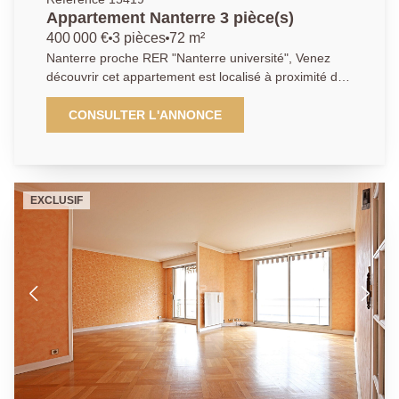
Appartement Nanterre 3 pièce(s)
400 000 €
3 pièces
72 m²
Nanterre proche RER "Nanterre université", Venez
découvrir cet appartement est localisé à proximité de
toutes les commodités, des écoles. Son emplacement
à 2 minutes à pied du RER et à 10 minutes de la
CONSULTER L'ANNONCE
Défense, est un de ses atouts. Cet appartement
familial de 72 m² comprend une entrée menant sur un
vaste espace de vie intégrant une cuisine ouverte.
Les deux pièces possèdent un accès à une terrasse.
EXCLUSIF
Pour accéder au coin, un dégagement qui dessert
deux chambres, une salle de bains, WC. Possibilité
d'acquérir le parking en supplément. Nous contactez :
01 40 97 07 07 AP/LT