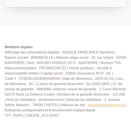
et une cuisine indépendante ( possibilité cuisine
ouverte ), le tout donnant sur terrasse et jardin
exposés sud. Dans le jardin vous trouverez un abri
pour les vélos et un atelier. Au premier niveau, 3
chambres avec une salle de bain et des toilettes. Le
dernier étage est dédié aux parents, avec sa suite
parentale donnant sur une terrasse plein ciel, sans vis
à vis de presque 30 m2. Une cave et deux places de
Mentions légales
parking en sous-sol complètent ce bien. Proche de
Affichage des informations légales : AGENCE PRINCIPALE Nanterre |
Raison sociale : BONNEVILLE | Adresse siège social : 33, rue Volant - 92000
toutes commodités, transports, écoles et commerces.
NANTERRE | Siret : 84519673200026 | RCS : NANTERRE | Numero TVA
01.40.97.07.07 AP/BV
Intracommunautaire : FR23845196732 | Forme juridique : Société à
responsabilité limitée | Capital social : 2000€ | Assurance RCP : NC |
Carte T : CPI92012019000040548 | Date de délivrance : 2025-01-01 | Lieu
de délivrance : NC | Caisse de garantie financière : ALLIANZ IARD. | N° de
caisse de garantie : 9885888 | Adresse caisse de garantie : 1 Cours Michelet
92076 Paris La Defence Cedex | Montant de la garantie financière : 110 000
| Nom du médiateur : medimmoconso | Adresse du médiateur : 3, avenue
Adrien Moisant – 78400 CHATOU | Adresse du site :
www.medimmoconso.fr
|
Entreprise juridiquement et financièrement indépendante
TXT_RGPD_CREATE_ACCOUNT