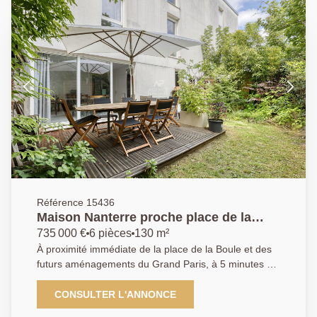
Référence 15436
Maison Nanterre proche place de la
Boule 6 pièces 130 m2
735 000 €
6 pièces
130 m²
À proximité immédiate de la place de la Boule et des
futurs aménagements du Grand Paris, à 5 minutes à
pied du centre-ville de Nanterre, maison moderne,
familiale avec jardin et terrasses. Elle se compose
CONSULTER L'ANNONCE
d'une entrée avec toilettes séparés, un double séjour