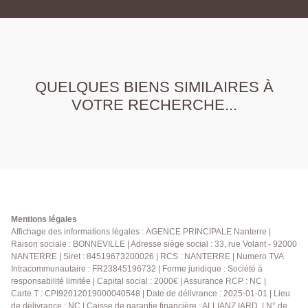
QUELQUES BIENS SIMILAIRES À
VOTRE RECHERCHE...
Mentions légales
Affichage des informations légales : AGENCE PRINCIPALE Nanterre |
Raison sociale : BONNEVILLE | Adresse siège social : 33, rue Volant - 92000
NANTERRE | Siret : 84519673200026 | RCS : NANTERRE | Numero TVA
Intracommunautaire : FR23845196732 | Forme juridique : Société à
responsabilité limitée | Capital social : 2000€ | Assurance RCP : NC |
Carte T : CPI92012019000040548 | Date de délivrance : 2025-01-01 | Lieu
de délivrance : NC | Caisse de garantie financière : ALLIANZ IARD. | N° de