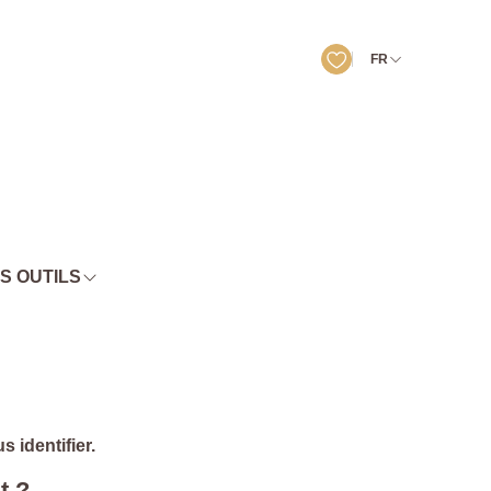
FR
S OUTILS
 identifier.
t ?